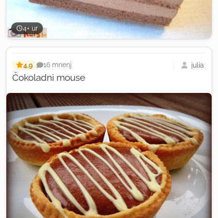
4+ ur
4,9
julia
16 mnenj
Čokoladni mouse