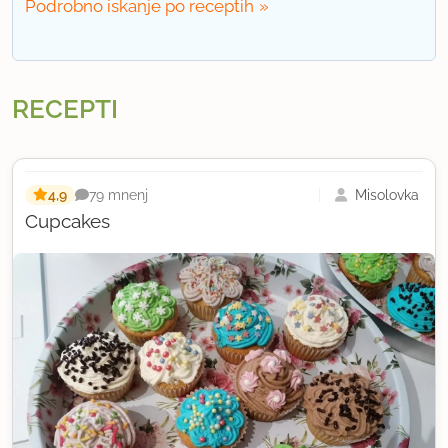
Podrobno iskanje po receptih
RECEPTI
4,9
Misolovka
79 mnenj
Cupcakes