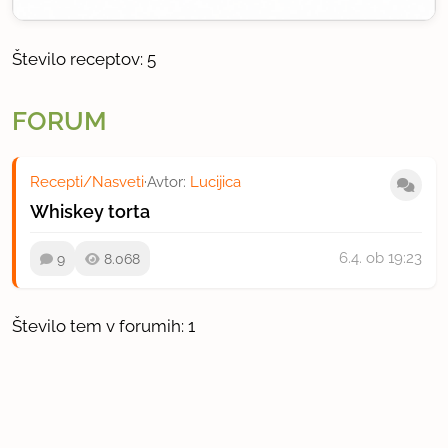
Število receptov: 5
FORUM
Recepti/Nasveti
·
Avtor:
Lucijica
Whiskey torta
6.4.
ob 19:23
9
8.068
Število tem v forumih: 1