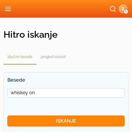
G
Hitro iskanje
ključne besede
pregled novosti
Besede