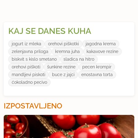
KAJ SE DANES KUHA
jogurt iz mleka
orehovi piškotki
jagodna krema
zelenjavna priloga
kremna juha
kakavove rezine
biskvit s kislo smetano
sladica na hitro
orehovi piškoti
šunkine rezine
pecen krompir
mandljevi piskoti
buce z jajci
enostavna torta
ćokoladno pecivo
IZPOSTAVLJENO