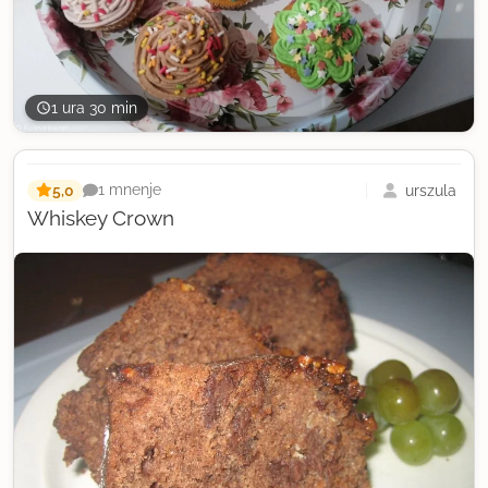
1 ura 30 min
5,0
urszula
1 mnenje
Whiskey Crown