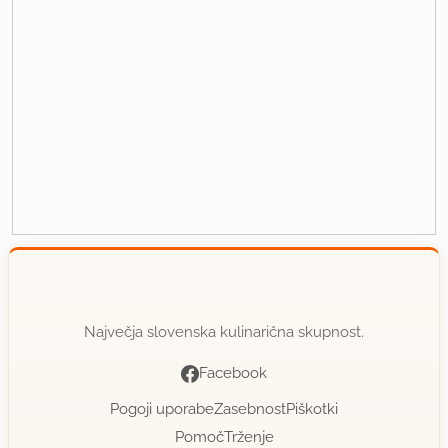
Največja slovenska kulinarična skupnost.
Facebook
Pogoji uporabe
Zasebnost
Piškotki
Pomoč
Trženje