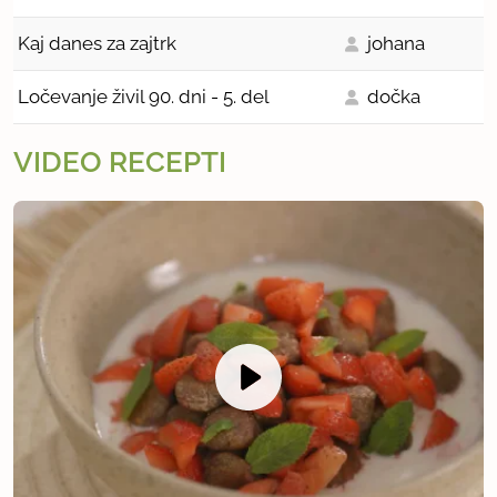
Kaj danes za zajtrk
johana
Ločevanje živil 90. dni - 5. del
dočka
VIDEO RECEPTI