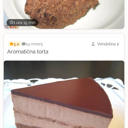
1 ura 15 min
5,0
Vendelina jr.
24 mnenj
Aromatična torta