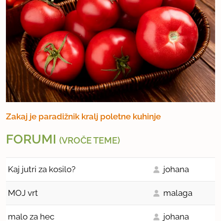
Zakaj je paradižnik kralj poletne kuhinje
FORUMI
(VROČE TEME)
Kaj jutri za kosilo?
johana
MOJ vrt
malaga
malo za hec
johana