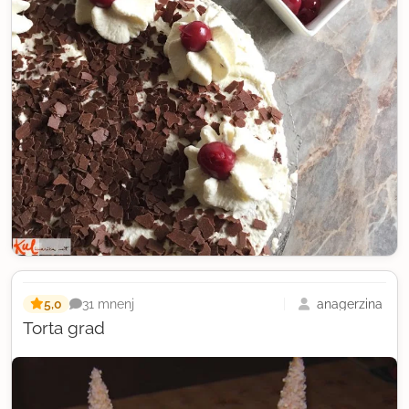
5,0
anagerzina
31 mnenj
Torta grad