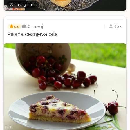
1 ura 30 min
5,0
tjas
16 mnenj
Pisana češnjeva pita