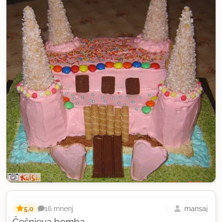
5,0
mansaj
16 mnenj
Češnjeva bomba