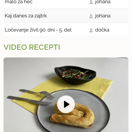
malo za hec
johana
Kaj danes za zajtrk
johana
Ločevanje živil 90. dni - 5. del
dočka
VIDEO RECEPTI