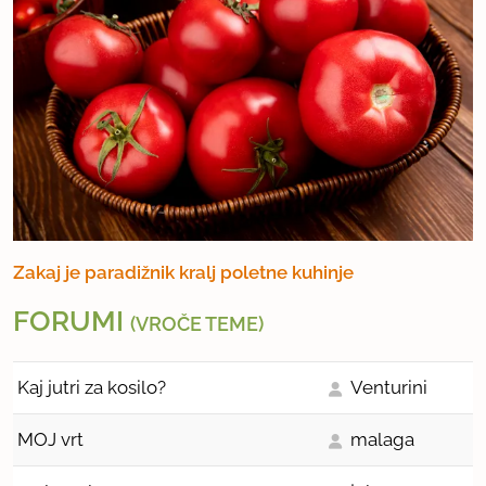
Zakaj je paradižnik kralj poletne kuhinje
FORUMI
(VROČE TEME)
Kaj jutri za kosilo?
Venturini
MOJ vrt
malaga