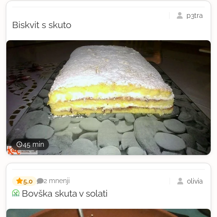
p3tra
Biskvit s skuto
45 min
5,0
olivia
2 mnenji
Bovška skuta v solati