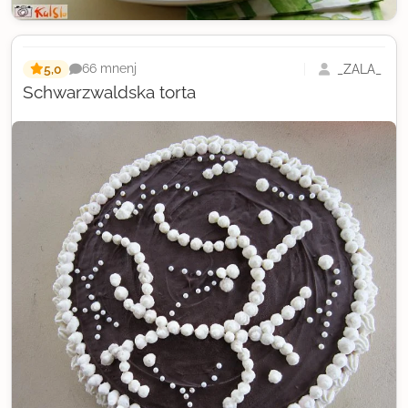
5,0
_ZALA_
66 mnenj
Schwarzwaldska torta