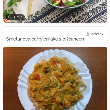
45 min
anikam
Smetanova curry omaka s piščancem