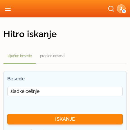
G
Hitro iskanje
ključne besede
pregled novosti
Besede