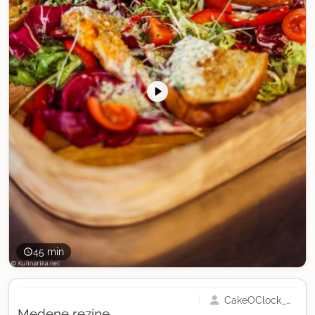
45 min
CakeOClock_Urška
Medene rezine