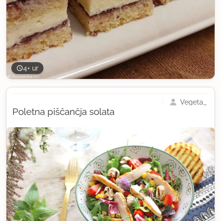
4+ ur
Vegeta_
Poletna piščančja solata