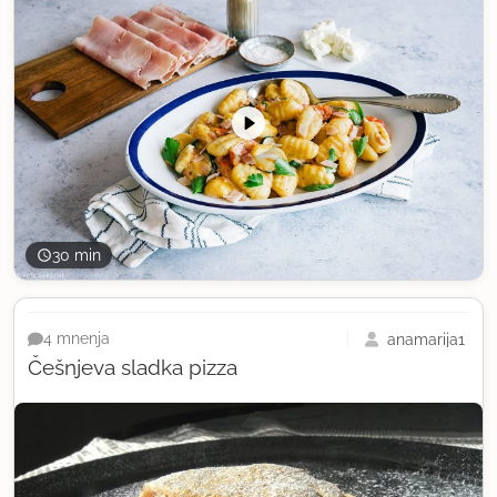
30 min
anamarija1
4 mnenja
Češnjeva sladka pizza