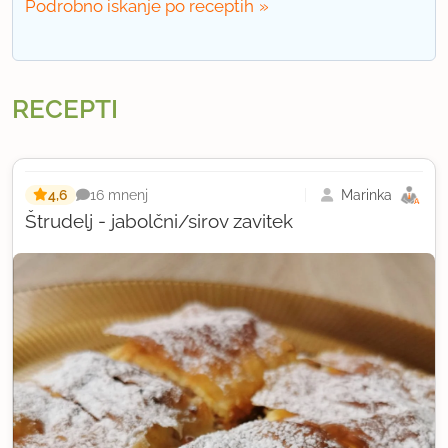
Podrobno iskanje po receptih
RECEPTI
4,6
Marinka
16 mnenj
Štrudelj - jabolčni/sirov zavitek