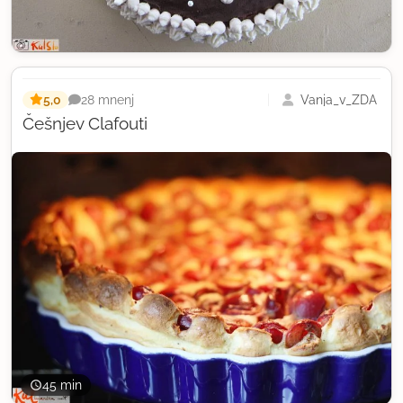
5,0
Vanja_v_ZDA
28 mnenj
Češnjev Clafouti
45 min