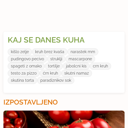
KAJ SE DANES KUHA
kišlo zelje
kruh brez kvaša
narastek mm
pudingovo pecivo
struklji
mascarpone
spageti z omako
tortilje
jabolcni kis
crn kruh
testo za pizzo
ćrn kruh
skutni namaz
skutina torta
paradiznikov sok
IZPOSTAVLJENO