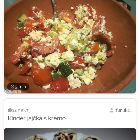
5 min
funuk11
22 mnenj
Kinder jajčka s kremo