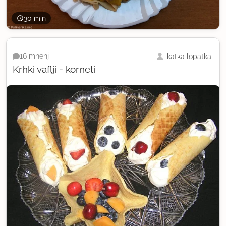
30 min
katka lopatka
16 mnenj
Krhki vaflji - korneti