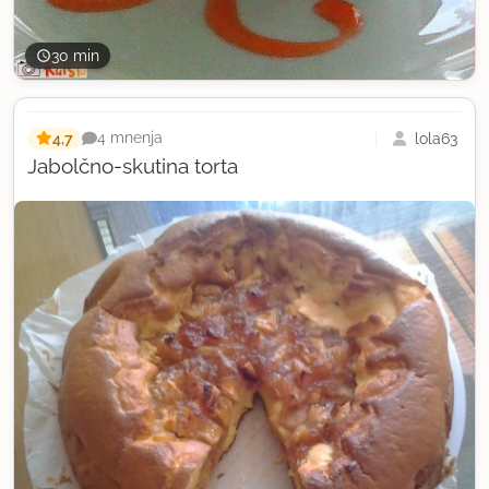
30 min
4,7
lola63
4 mnenja
Jabolčno-skutina torta