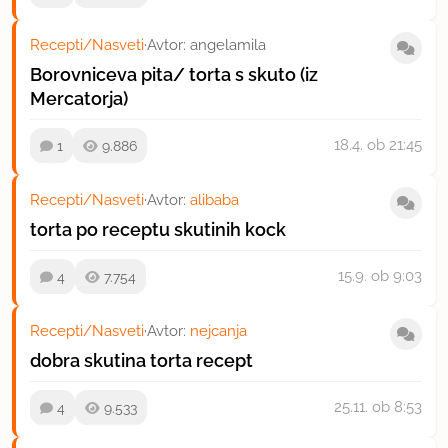
Recepti/Nasveti
·
Avtor:
angelamila
Borovniceva pita/ torta s skuto (iz
Mercatorja)
18.4.
ob 21:45
1
9.886
Recepti/Nasveti
·
Avtor:
alibaba
torta po receptu skutinih kock
15.9.
ob 9:03
4
7.754
Recepti/Nasveti
·
Avtor:
nejcanja
dobra skutina torta recept
25.11.
ob 8:53
4
9.533