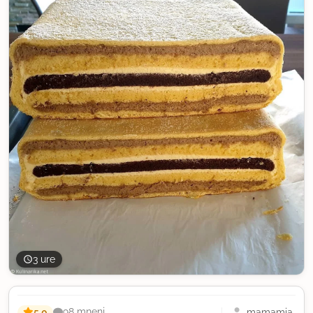
3 ure
5,0
mamamia
98 mnenj