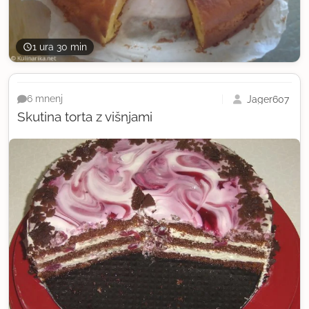
1 ura 30 min
Jager607
6 mnenj
Skutina torta z višnjami