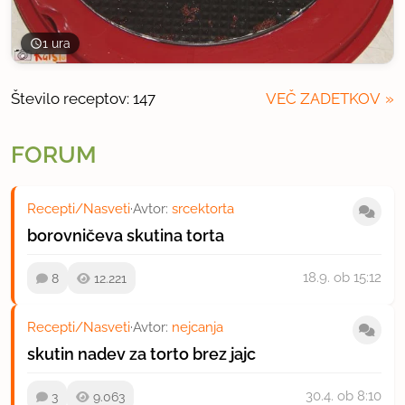
1 ura
Število receptov: 147
VEČ ZADETKOV
FORUM
Recepti/Nasveti
·
Avtor:
srcektorta
borovničeva skutina torta
18.9.
ob 15:12
8
12.221
Recepti/Nasveti
·
Avtor:
nejcanja
skutin nadev za torto brez jajc
30.4.
ob 8:10
3
9.063