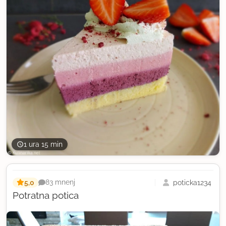
1 ura 15 min
5,0
poticka1234
83 mnenj
Potratna potica