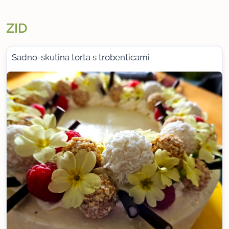
ZID
Sadno-skutina torta s trobenticami