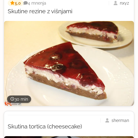
5,0
nxyz
4 mnenja
Skutine rezine z višnjami
30 min
sherman
Skutina tortica (cheesecake)