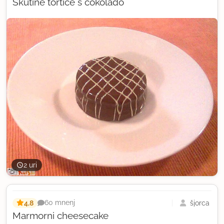
Skutine tortice s čokolado
2 uri
4,8
šjorca
60 mnenj
Marmorni cheesecake