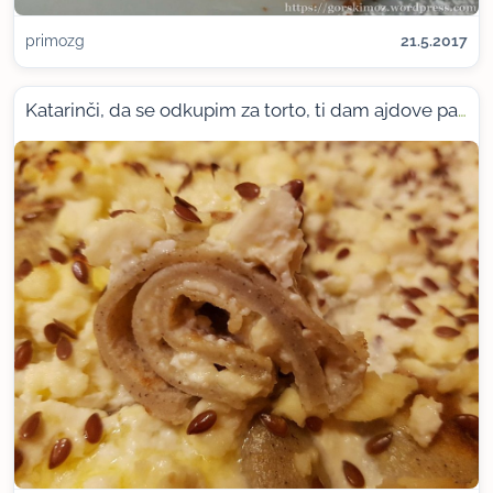
primozg
21.5.2017
Katarinči, da se odkupim za torto, ti dam ajdove pačalinke s skuto, zapečene v pečici ....