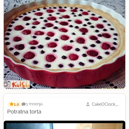
1,0
CakeOClock_Urška
3 mnenja
Potratna torta