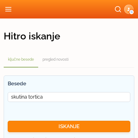
G
Hitro iskanje
ključne besede
pregled novosti
Besede