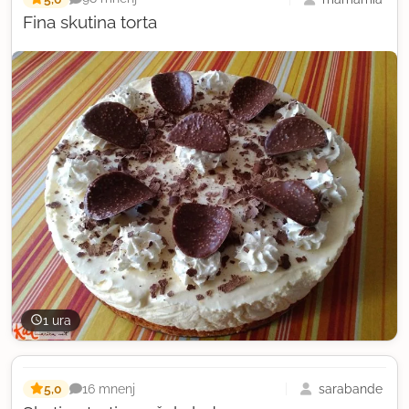
Fina skutina torta
1 ura
5,0
sarabande
16 mnenj