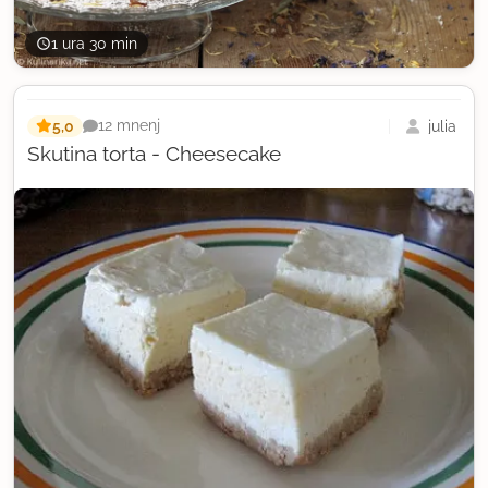
1 ura 30 min
5,0
julia
12 mnenj
Skutina torta - Cheesecake