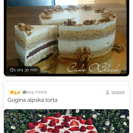
1 ura 30 min
5,0
gogad
205 mnenj
Gogina alpska torta