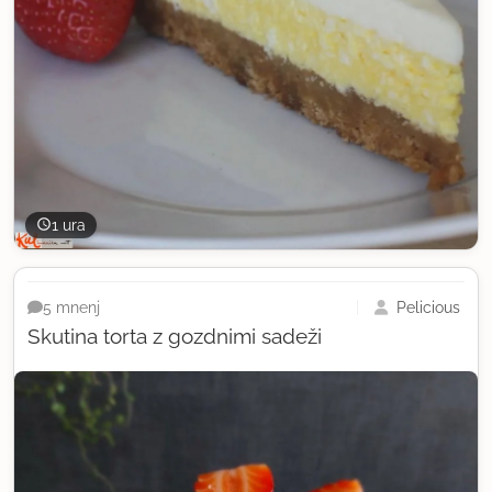
1 ura
Pelicious
5 mnenj
Skutina torta z gozdnimi sadeži