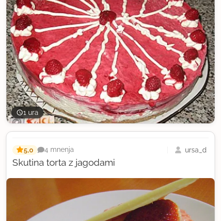
1 ura
5,0
ursa_d
4 mnenja
Skutina torta z jagodami