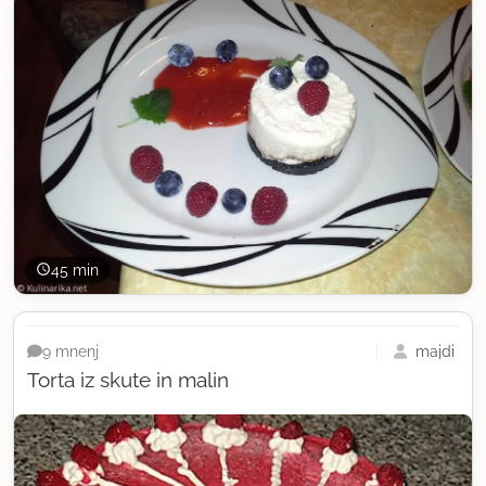
45 min
majdi
9 mnenj
Torta iz skute in malin