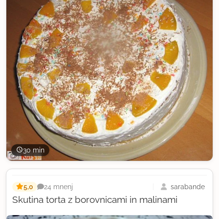
30 min
5,0
sarabande
24 mnenj
Skutina torta z borovnicami in malinami