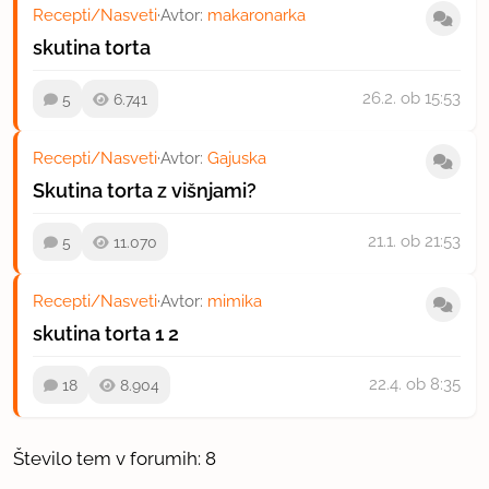
Recepti/Nasveti
·
Avtor:
makaronarka
skutina torta
26.2.
ob 15:53
5
6.741
Recepti/Nasveti
·
Avtor:
Gajuska
Skutina torta z višnjami?
21.1.
ob 21:53
5
11.070
Recepti/Nasveti
·
Avtor:
mimika
skutina torta
1
2
22.4.
ob 8:35
18
8.904
Število tem v forumih: 8