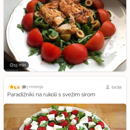
15 min
5,0
lucija
3 mnenja
Paradižniki na rukoli s svežim sirom