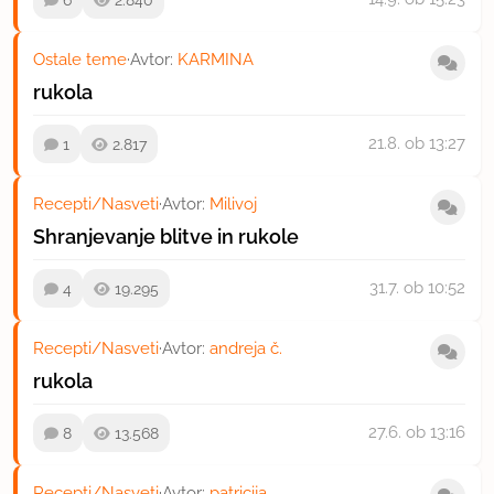
Ostale teme
·
Avtor:
KARMINA
rukola
21.8.
ob 13:27
1
2.817
Recepti/Nasveti
·
Avtor:
Milivoj
Shranjevanje blitve in rukole
31.7.
ob 10:52
4
19.295
Recepti/Nasveti
·
Avtor:
andreja č.
rukola
27.6.
ob 13:16
8
13.568
Recepti/Nasveti
·
Avtor:
patricija