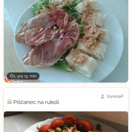
1 ura 15 min
VanesaP
Piščanec na rukoli