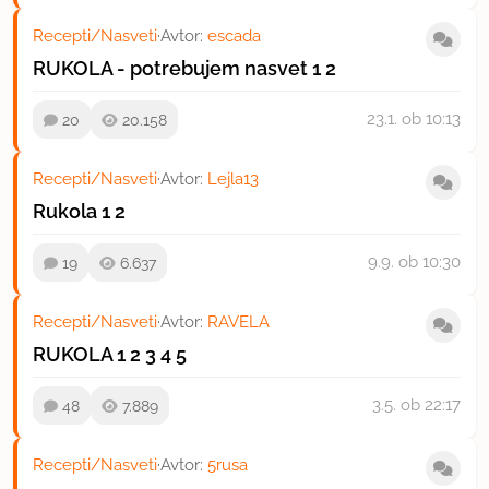
Recepti/Nasveti
·
Avtor:
escada
RUKOLA - potrebujem nasvet
1
2
23.1.
ob 10:13
20
20.158
Recepti/Nasveti
·
Avtor:
Lejla13
Rukola
1
2
9.9.
ob 10:30
19
6.637
Recepti/Nasveti
·
Avtor:
RAVELA
RUKOLA
1
2
3
4
5
3.5.
ob 22:17
48
7.889
Recepti/Nasveti
·
Avtor:
5rusa