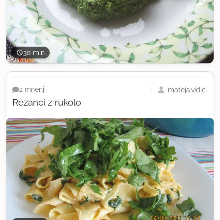
30 min
mateja.vidic
2 mnenji
Rezanci z rukolo