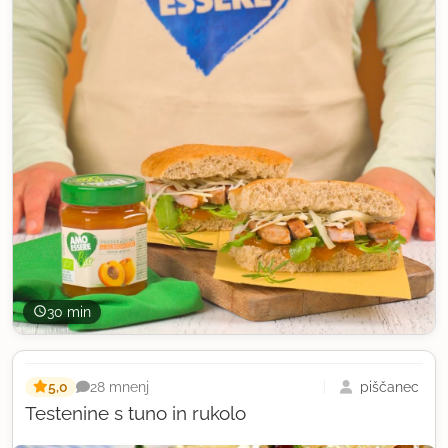
30 min
5,0
piščanec
28 mnenj
Testenine s tuno in rukolo