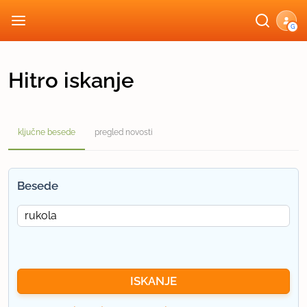
G
Hitro iskanje
ključne besede
pregled novosti
Besede