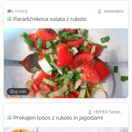
zivosrebro
2 mnenji
Paradižnikova solata z rukolo
15 min
HOFER Slovenija
Prekajen losos z rukolo in jagodami