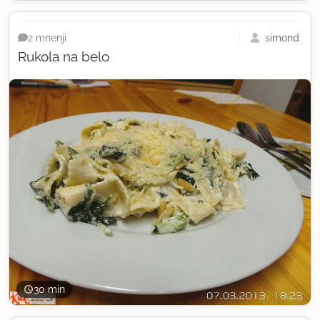
simond
2 mnenji
Rukola na belo
30 min