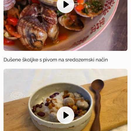
Dušene školjke s pivom na sredozemski način