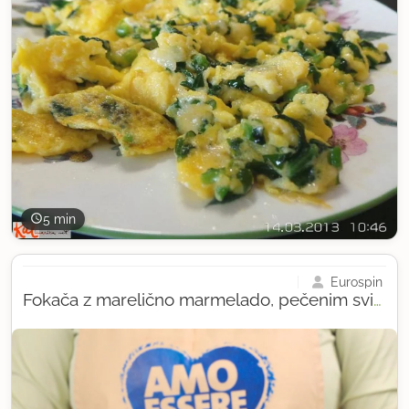
5 min
Eurospin
Fokača z marelično marmelado, pečenim svinjskim filejem, rukolo in sirom provolone