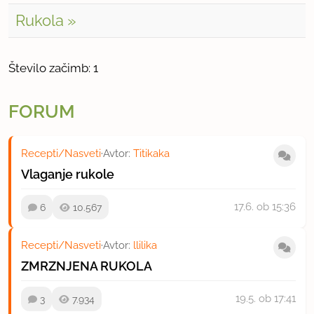
Rukola
Število začimb: 1
FORUM
Recepti/Nasveti
·
Avtor:
Titikaka
Vlaganje rukole
17.6.
ob 15:36
6
10.567
Recepti/Nasveti
·
Avtor:
llilika
ZMRZNJENA RUKOLA
19.5.
ob 17:41
3
7.934