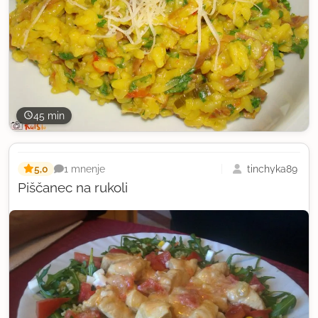
45 min
5,0
tinchyka89
1 mnenje
Piščanec na rukoli