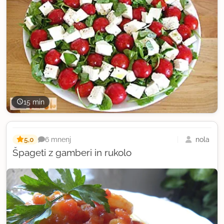
15 min
5,0
nola
6 mnenj
Špageti z gamberi in rukolo