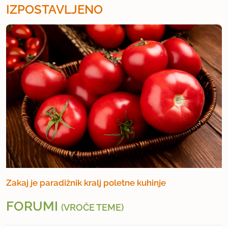
IZPOSTAVLJENO
Zakaj je paradižnik kralj poletne kuhinje
FORUMI
(VROČE TEME)