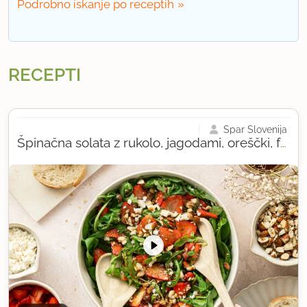
Podrobno iskanje po receptih
RECEPTI
Spar Slovenija
Špinačna solata z rukolo, jagodami, oreščki, feto in sladkim balzamičnim prelivom