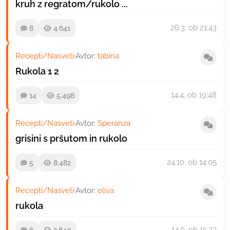
kruh z regratom/rukolo ...
26.3.
ob 21:43
8
4.641
Recepti/Nasveti
·
Avtor:
tabina
Rukola
1
2
14.4.
ob 19:48
14
5.498
Recepti/Nasveti
·
Avtor:
Speranza
grisini s pršutom in rukolo
24.10.
ob 14:05
5
8.482
Recepti/Nasveti
·
Avtor:
oliva
rukola
14.9.
ob 15:23
6
2.840