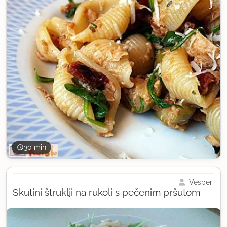
30 min
Vesper
Skutini štruklji na rukoli s pečenim pršutom