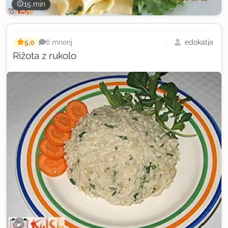
15 min
5,0
edokatja
6 mnenj
Rižota z rukolo