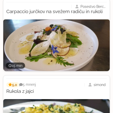
Posestvo Berce
Carpaccio jurčkov na svežem radiču in rukoli
15 min
5,0
simond
5 mnenj
Rukola z jajci