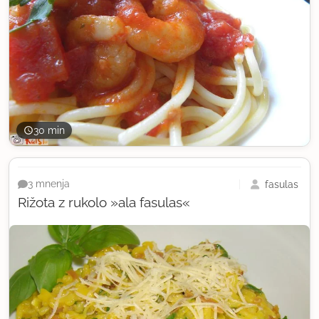
30 min
fasulas
3 mnenja
Rižota z rukolo »ala fasulas«