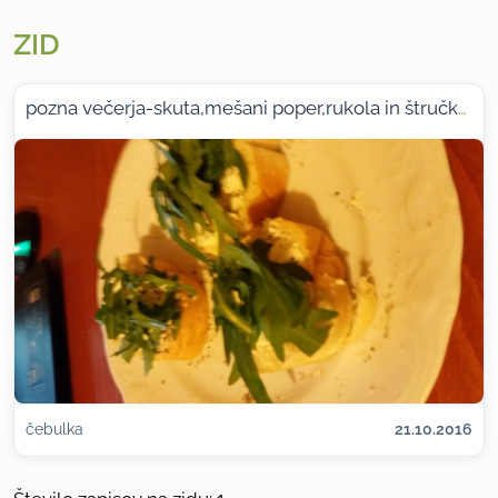
ZID
pozna večerja-skuta,mešani poper,rukola in štručka njam
čebulka
21.10.2016