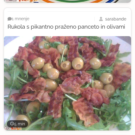
sarabande
1 mnenje
Rukola s pikantno praženo panceto in olivami
5 min