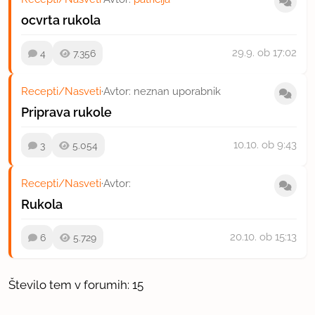
ocvrta rukola
29.9.
ob 17:02
4
7.356
Recepti/Nasveti
·
Avtor: neznan uporabnik
Priprava rukole
10.10.
ob 9:43
3
5.054
Recepti/Nasveti
·
Avtor:
Rukola
20.10.
ob 15:13
6
5.729
Število tem v forumih: 15