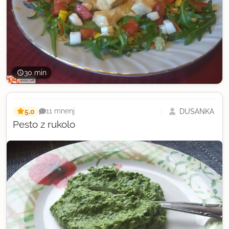
30 min
5,0
DUŠANKA
11 mnenj
Pesto z rukolo