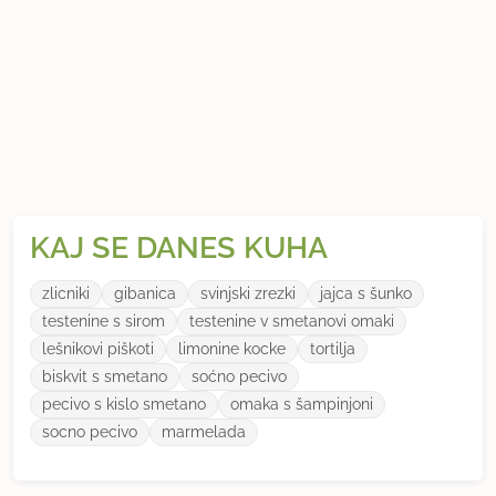
KAJ SE DANES KUHA
zlicniki
gibanica
svinjski zrezki
jajca s šunko
testenine s sirom
testenine v smetanovi omaki
lešnikovi piškoti
limonine kocke
tortilja
biskvit s smetano
soćno pecivo
pecivo s kislo smetano
omaka s šampinjoni
socno pecivo
marmelada