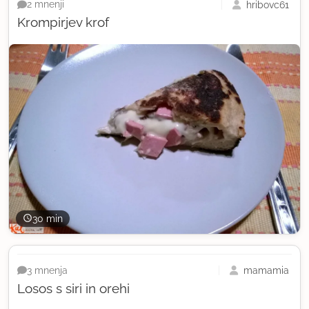
hribovc61
2 mnenji
Krompirjev krof
30 min
mamamia
3 mnenja
Losos s siri in orehi