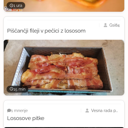
1 ura
Gsi84
Piščančji fileji v pečici z lososom
15 min
Vesna rada peče
1 mnenje
Lososove pitke