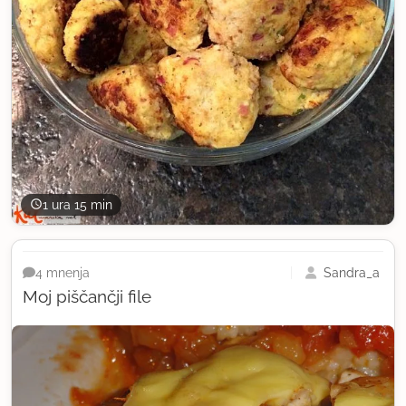
1 ura 15 min
Sandra_a
4 mnenja
Moj piščančji file