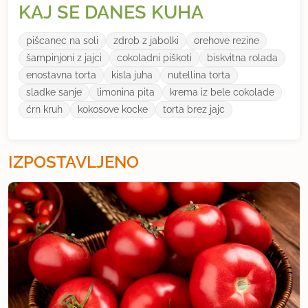
KAJ SE DANES KUHA
pišcanec na soli
zdrob z jabolki
orehove rezine
šampinjoni z jajci
cokoladni piškoti
biskvitna rolada
enostavna torta
kisla juha
nutellina torta
sladke sanje
limonina pita
krema iz bele cokolade
ćrn kruh
kokosove kocke
torta brez jajc
IZPOSTAVLJENO