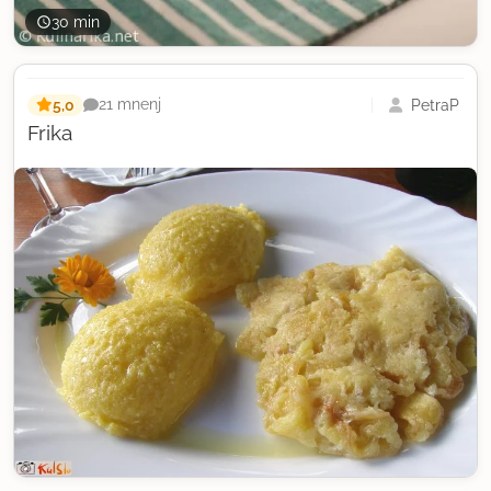
30 min
5,0
PetraP
21 mnenj
Frika