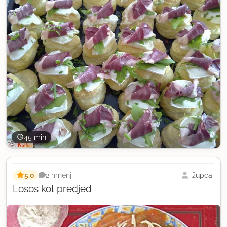
45 min
5,0
župca
2 mnenji
Losos kot predjed