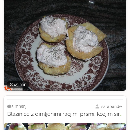
45 min
sarabande
5 mnenj
Blazinice z dimljenimi račjimi prsmi, kozjim sirom in rukolo