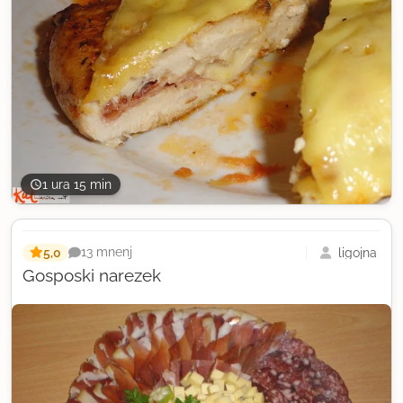
1 ura 15 min
5,0
ligojna
13 mnenj
Gosposki narezek