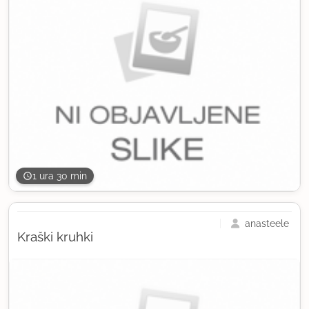
1 ura 30 min
anasteele
Kraški kruhki