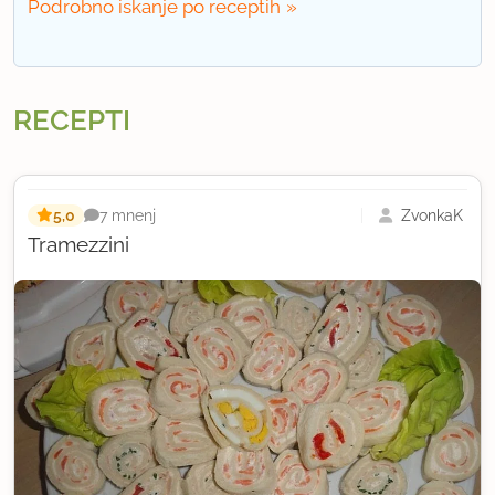
Podrobno iskanje po receptih
RECEPTI
5,0
ZvonkaK
7 mnenj
Tramezzini