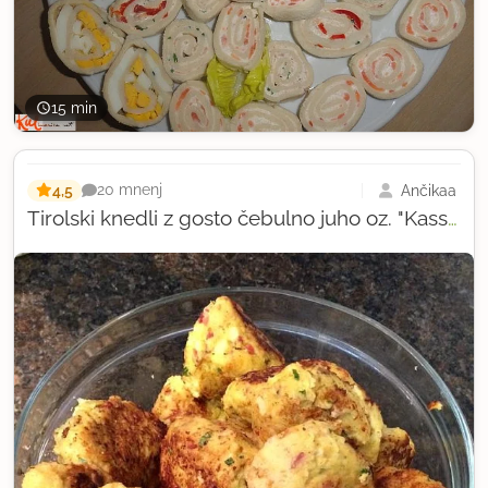
15 min
4,5
Ančikaa
20 mnenj
Tirolski knedli z gosto čebulno juho oz. "Kasspeckknödelsuppe"