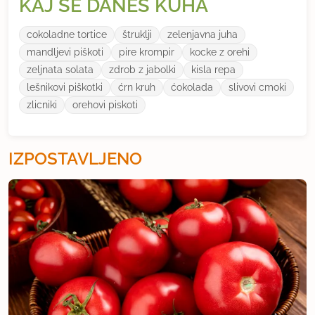
KAJ SE DANES KUHA
cokoladne tortice
štruklji
zelenjavna juha
mandljevi piškoti
pire krompir
kocke z orehi
zeljnata solata
zdrob z jabolki
kisla repa
lešnikovi piškotki
ćrn kruh
ćokolada
slivovi cmoki
zlicniki
orehovi piskoti
IZPOSTAVLJENO