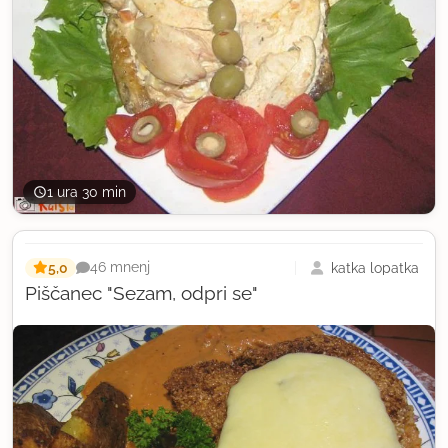
1 ura 30 min
5,0
katka lopatka
46 mnenj
Piščanec "Sezam, odpri se"