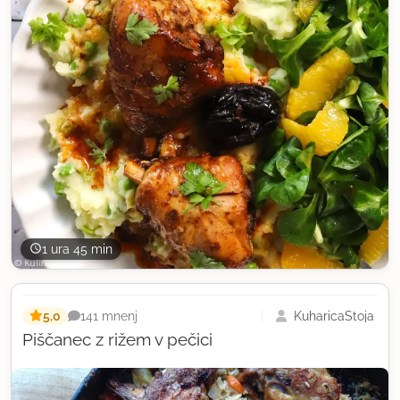
1 ura 45 min
5,0
KuharicaStoja
141 mnenj
Piščanec z rižem v pečici