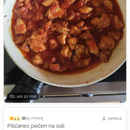
1 ura 10 min
4,9
osmica
93 mnenj
Piščanec pečen na soli