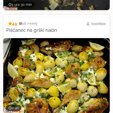
1 ura 30 min
4,9
boonkoo
28 mnenj
Piščanec na grški način
2 uri