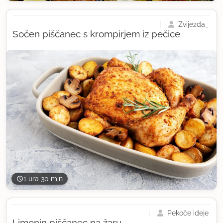
Zvijezda_
Sočen piščanec s krompirjem iz pečice
1 ura 30 min
Pekoče ideje
Limonin piščanec na žaru