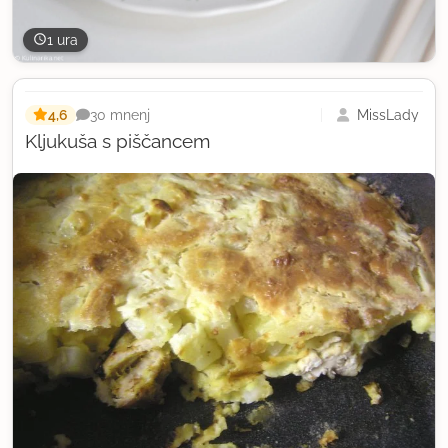
1 ura
4,6
MissLady
30 mnenj
Kljukuša s piščancem