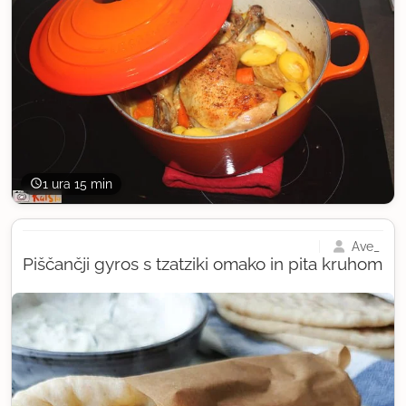
1 ura 15 min
Ave_
Piščančji gyros s tzatziki omako in pita kruhom