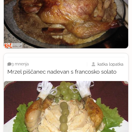
katka lopatka
3 mnenja
Mrzel piščanec nadevan s francosko solato