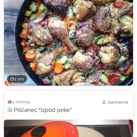
1 ura
bannanna
4 mnenja
Piščanec "izpod peke"