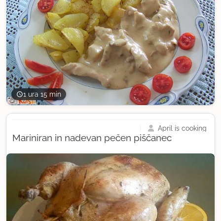
1 ura 15 min
April is cooking
Mariniran in nadevan pečen piščanec