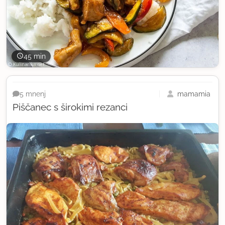
45 min
mamamia
5 mnenj
Piščanec s širokimi rezanci