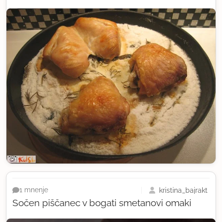
kristina_bajrakt
1 mnenje
Sočen piščanec v bogati smetanovi omaki