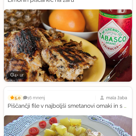
4+ ur
5,0
mala žaba
16 mnenj
Piščančji file v najboljši smetanovi omaki in s pečenim krompirjem