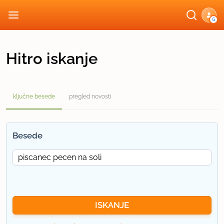
G
Hitro iskanje
ključne besede
pregled novosti
Besede