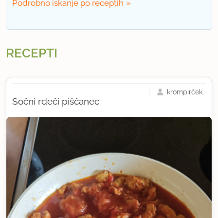
Podrobno iskanje po receptih
RECEPTI
krompirček.
Sočni rdeči piščanec