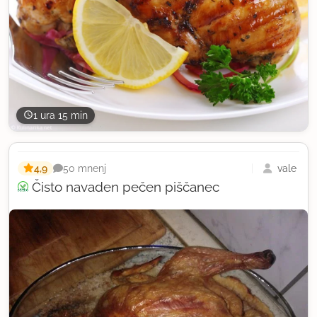
1 ura 15 min
4,9
vale
50 mnenj
Čisto navaden pečen piščanec