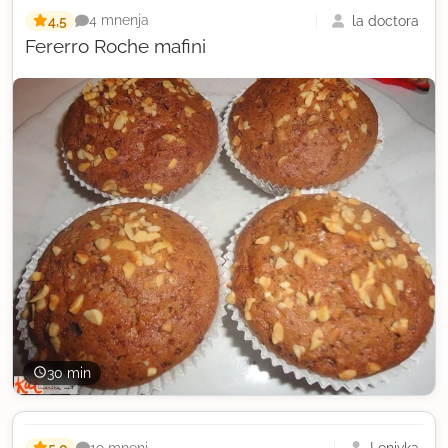
4,5
la doctora
4 mnenja
Fererro Roche mafini
30 min
5,0
Lenivka
19 mnenj