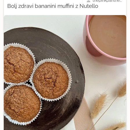
thepinkpanthera
Bolj zdravi bananini muffini z Nutello