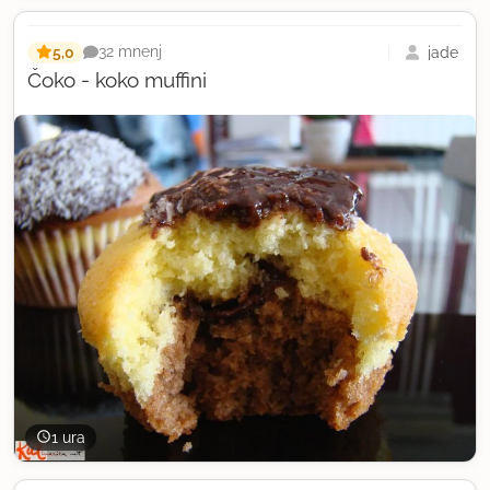
5,0
jade
32 mnenj
Čoko - koko muffini
1 ura