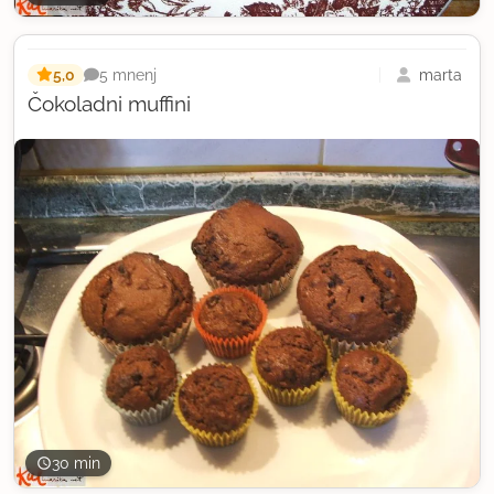
5,0
marta
5 mnenj
Čokoladni muffini
30 min