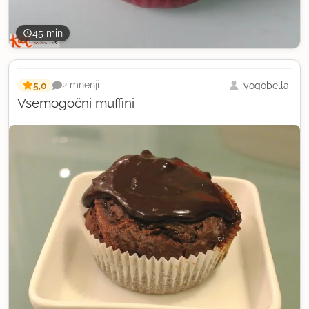
45 min
5,0
yogobella
2 mnenji
Vsemogočni muffini