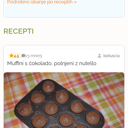
Podrobno iskanje po receptih
RECEPTI
4,5
katiuscia
23 mnenj
Muffini s čokolado, polnjeni z nutello