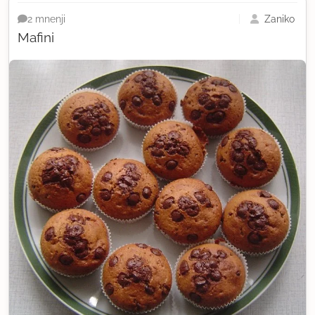
Žaniko
2 mnenji
Mafini