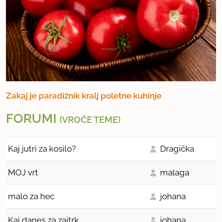
Zakaj je paradižnik kralj poletne kuhinje
FORUMI
(VROČE TEME)
Kaj jutri za kosilo?
Dragička
MOJ vrt
malaga
malo za hec
johana
Kaj danes za zajtrk
johana