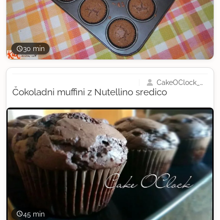
30 min
CakeOClock_Urška
Čokoladni muffini z Nutellino sredico
45 min