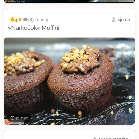
4,8
šjorca
187 mnenj
»Narkočok« Muffini
30 min