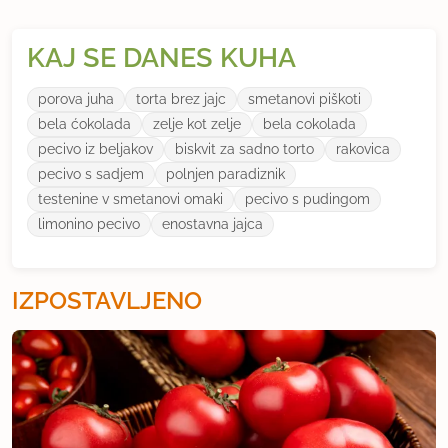
KAJ SE DANES KUHA
porova juha
torta brez jajc
smetanovi piškoti
bela ćokolada
zelje kot zelje
bela cokolada
pecivo iz beljakov
biskvit za sadno torto
rakovica
pecivo s sadjem
polnjen paradiznik
testenine v smetanovi omaki
pecivo s pudingom
limonino pecivo
enostavna jajca
IZPOSTAVLJENO