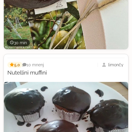
30 min
5,0
limončy
10 mnenj
Nutellini muffini