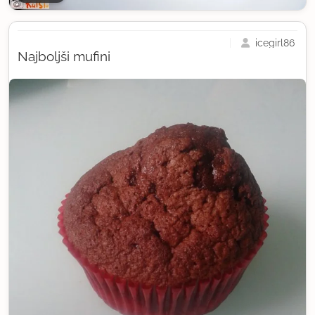
icegirl86
Najboljši mufini