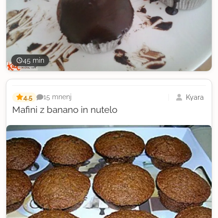
45 min
4,5
Kyara
15 mnenj
Mafini z banano in nutelo