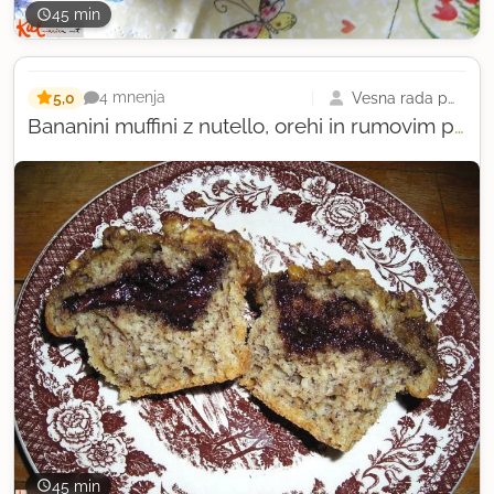
45 min
5,0
Vesna rada peče
4 mnenja
Bananini muffini z nutello, orehi in rumovim prelivom
45 min