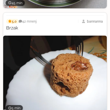
45 min
5,0
bannanna
42 mnenj
Brzak
5 min