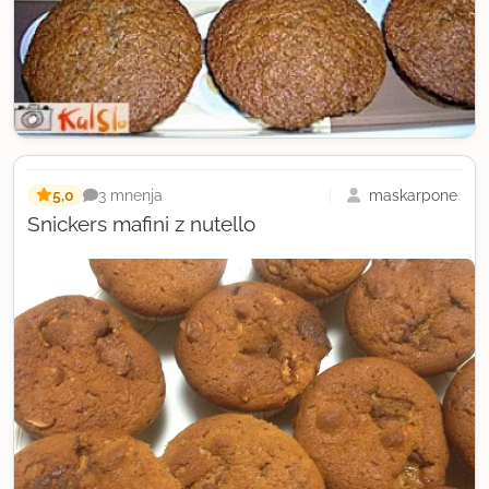
5,0
maskarpone
3 mnenja
Snickers mafini z nutello