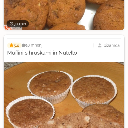
30 min
5,0
pizamca
18 mnenj
Muffini s hruškami in Nutello