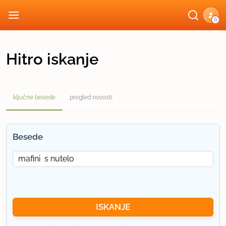
G
Hitro iskanje
ključne besede
pregled novosti
Besede