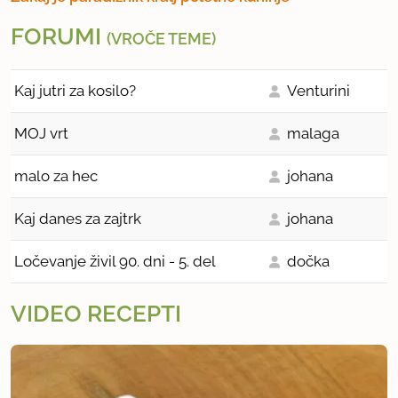
FORUMI
(VROČE TEME)
Kaj jutri za kosilo?
Venturini
MOJ vrt
malaga
malo za hec
johana
Kaj danes za zajtrk
johana
Ločevanje živil 90. dni - 5. del
dočka
VIDEO RECEPTI