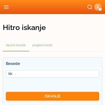
G
Hitro iskanje
ključne besede
pregled novosti
Besede