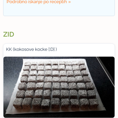
Podrobno iskanje po receptih
ZID
KK (kokosove kocke [:D] )