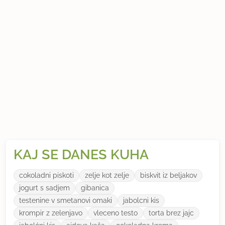
KAJ SE DANES KUHA
cokoladni piskoti
zelje kot zelje
biskvit iz beljakov
jogurt s sadjem
gibanica
testenine v smetanovi omaki
jabolcni kis
krompir z zelenjavo
vleceno testo
torta brez jajc