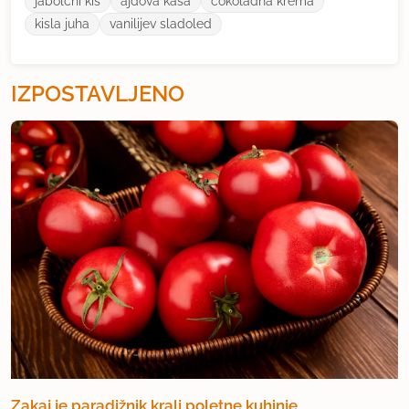
jabolćni kis
ajdova kaša
cokoladna krema
kisla juha
vanilijev sladoled
IZPOSTAVLJENO
Zakaj je paradižnik kralj poletne kuhinje