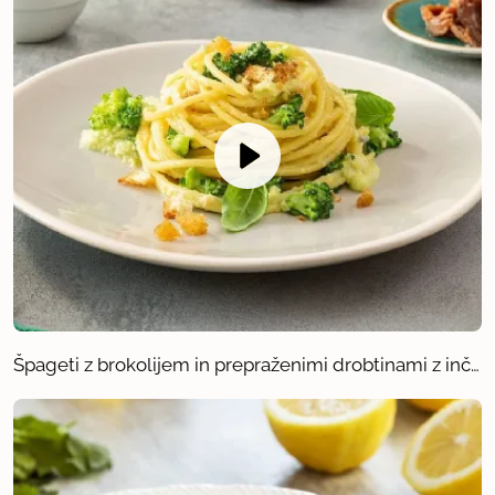
Špageti z brokolijem in prepraženimi drobtinami z inčuni