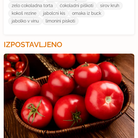
zelo cokoladna torta
ćokoladni piškoti
sirov kruh
kokoš rezine
jabolcni kis
omaka iz buck
jabolko v vinu
limonini piskoti
IZPOSTAVLJENO