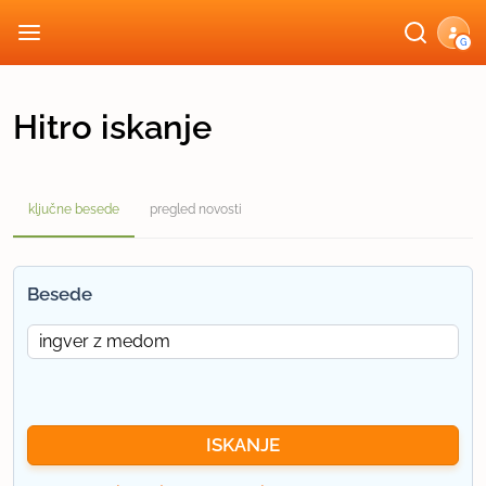
G
Hitro iskanje
ključne besede
pregled novosti
Besede