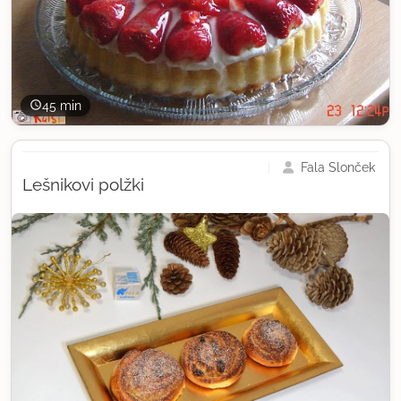
45 min
Fala Slonček
Lešnikovi polžki