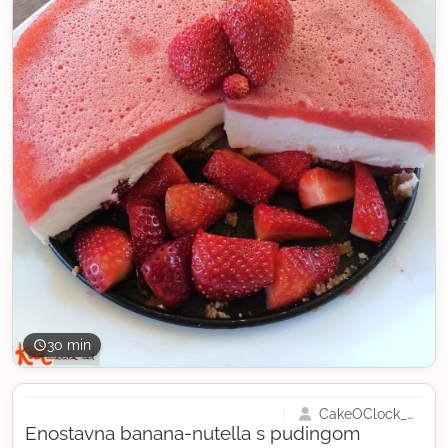
30 min
CakeOClock_Urška
Enostavna banana-nutella s pudingom