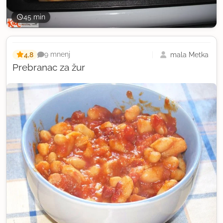
45 min
4,8
mala Metka
9 mnenj
Prebranac za žur