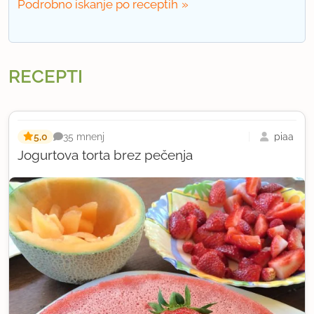
Podrobno iskanje po receptih
RECEPTI
5,0
piaa
35 mnenj
Jogurtova torta brez pečenja