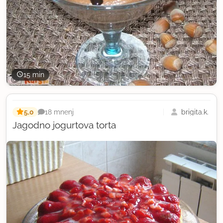
15 min
5,0
brigita.k.
18 mnenj
Jagodno jogurtova torta