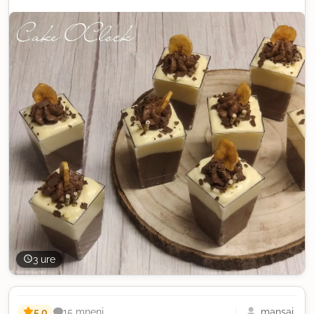
3 ure
5,0
mansaj
15 mnenj