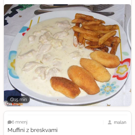
15 min
malan
6 mnenj
Muffini z breskvami