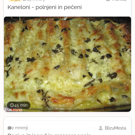
Kaneloni - polnjeni in pečeni
45 min
BlizuMesta
2 mnenji