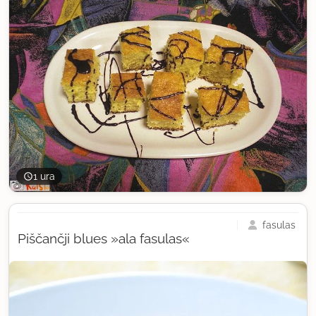
1 ura
fasulas
Piščančji blues »ala fasulas«