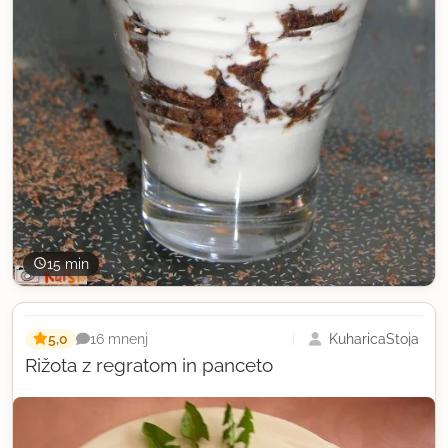
15 min
5,0
KuharicaStoja
16 mnenj
Rižota z regratom in panceto