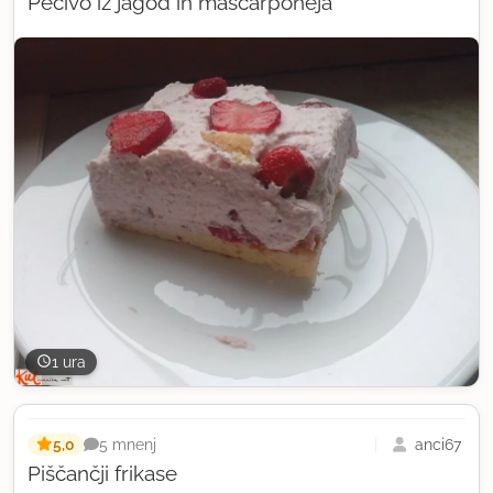
Pecivo iz jagod in mascarponeja
1 ura
5,0
anci67
5 mnenj
Piščančji frikase