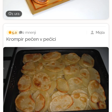
1 ura
5,0
Migla
2 mnenji
Krompir pečen v pečici