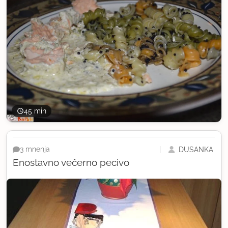
45 min
DUŠANKA
3 mnenja
Enostavno večerno pecivo