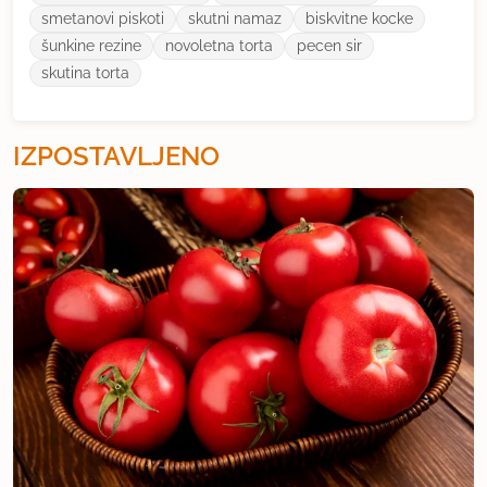
smetanovi piskoti
skutni namaz
biskvitne kocke
šunkine rezine
novoletna torta
pecen sir
skutina torta
IZPOSTAVLJENO