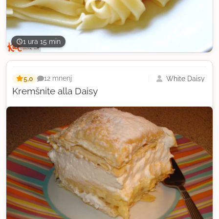
1 ura 15 min
5,0
White Daisy
12 mnenj
Kremšnite alla Daisy