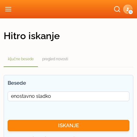
G
Hitro iskanje
ključne besede
pregled novosti
Besede