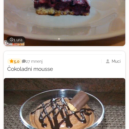
1 ura
5,0
Muci
27 mnenj
Čokoladni mousse