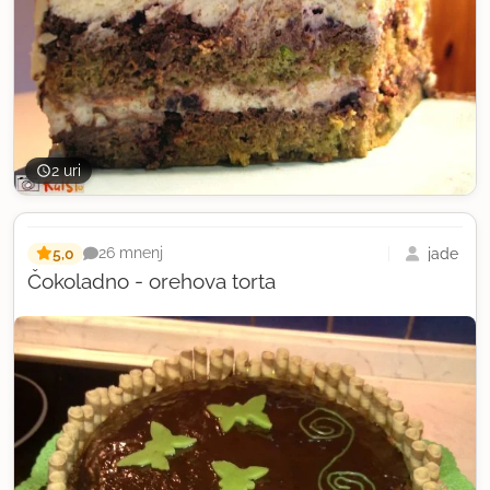
2 uri
5,0
jade
26 mnenj
Čokoladno - orehova torta