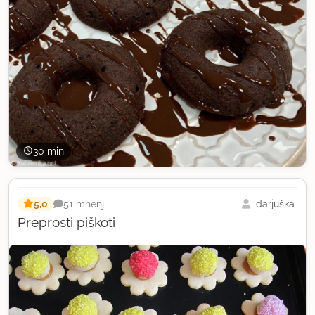
30 min
5,0
darjuška
51 mnenj
Preprosti piškoti