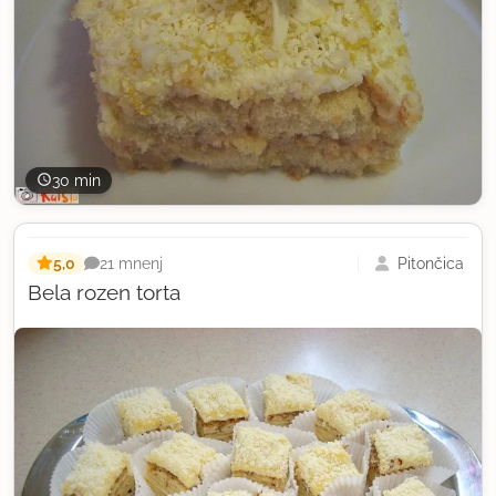
30 min
5,0
Pitončica
21 mnenj
Bela rozen torta