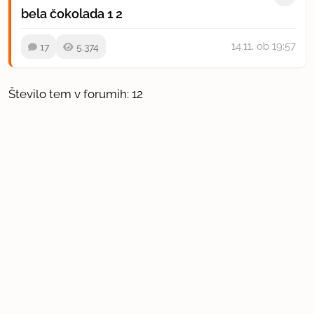
bela čokolada
1
2
14.11.
ob 19:57
17
5.374
Število tem v forumih: 12