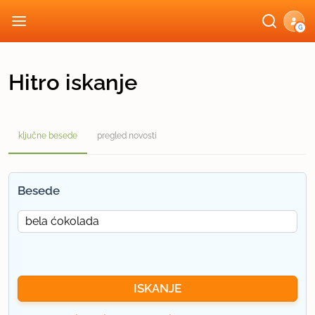
G
Hitro iskanje
ključne besede
pregled novosti
Besede