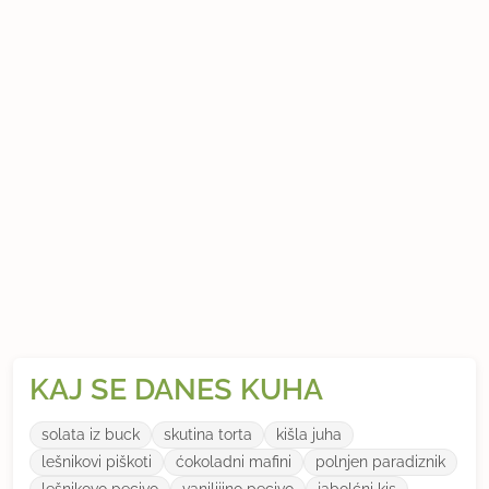
KAJ SE DANES KUHA
solata iz buck
skutina torta
kišla juha
lešnikovi piškoti
ćokoladni mafini
polnjen paradiznik