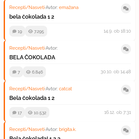
Recepti/Nasveti
·
Avtor:
emažana
bela čokolada
1
2
14.9.
ob 18:10
19
7.295
Recepti/Nasveti
·
Avtor:
BELA ČOKOLADA
30.10.
ob 14:48
7
6.846
Recepti/Nasveti
·
Avtor:
catcat
Bela čokolada
1
2
16.12.
ob 7:31
17
10.532
Recepti/Nasveti
·
Avtor:
brigita.k.
Bela čokolada!
1
2
3