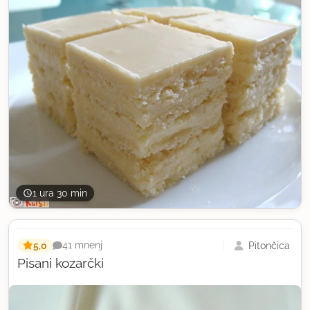
1 ura 30 min
5,0
Pitončica
41 mnenj
Pisani kozarčki