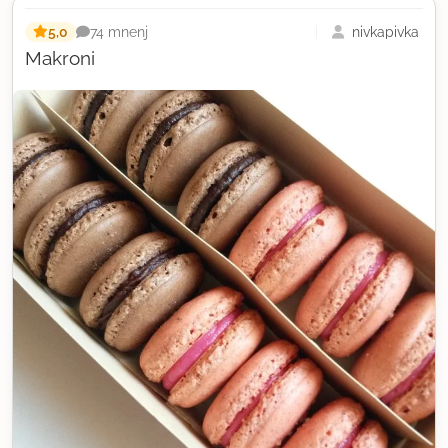
5,0
nivkapivka
74 mnenj
Makroni