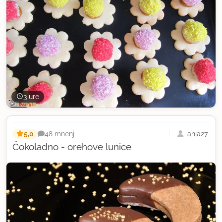
3 ure
5,0
anja27
48 mnenj
Čokoladno - orehove lunice