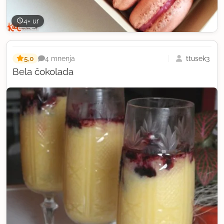
4+ ur
5,0
ttusek3
4 mnenja
Bela čokolada