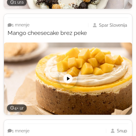
1 ura
Spar Slovenija
1 mnenje
Mango cheesecake brez peke
4+ ur
Snup
1 mnenje