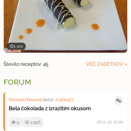
1 ura
Število receptov: 45
VEČ ZADETKOV
FORUM
Recepti/Nasveti
·
Avtor:
mačka27
Bela čokolada z izrazitim okusom
26.4.
ob 12:40
9
2.956