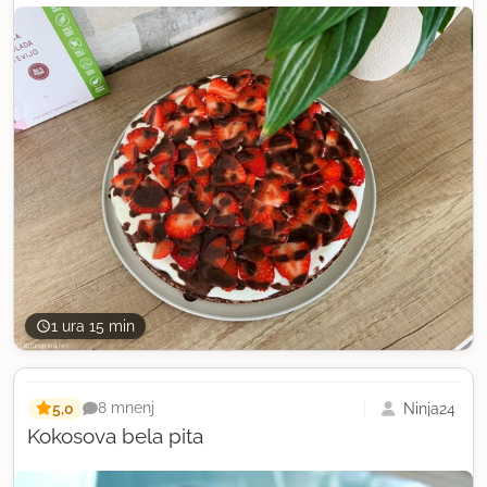
1 ura 15 min
5,0
Ninja24
8 mnenj
Kokosova bela pita