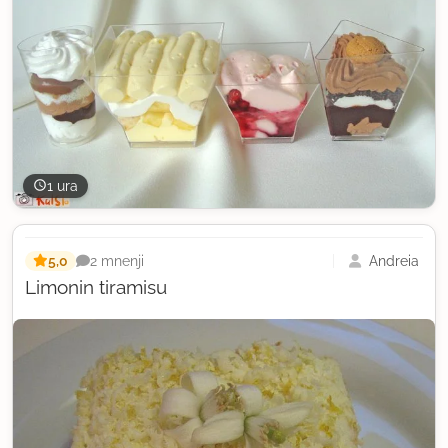
1 ura
5,0
Andreia
2 mnenji
Limonin tiramisu