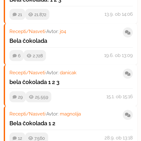
13.9.
ob 14:06
21
21.872
Recepti/Nasveti
·
Avtor:
j04
Bela čokolada
19.6.
ob 13:09
6
2.728
Recepti/Nasveti
·
Avtor:
danicak
bela čokolada
1
2
3
15.1.
ob 15:16
29
25.559
Recepti/Nasveti
·
Avtor:
magnolija
Bela čokolada
1
2
28.9.
ob 13:18
12
7.560