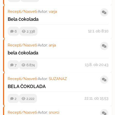
Recepti/Nasveti
·
Avtor:
varja
Bela čokolada
12.1.
ob 8:10
6
2.338
Recepti/Nasveti
·
Avtor:
anja
bela čokolada
13.8.
ob 20:43
7
6.874
Recepti/Nasveti
·
Avtor:
SUZANAZ
BELA ČOKOLADA
22.11.
ob 15:53
2
2.222
Recepti/Nasveti
·
Avtor:
snorci