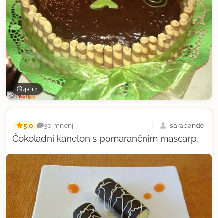
4+ ur
5,0
sarabande
30 mnenj
Čokoladni kanelon s pomarančnim mascarponejem