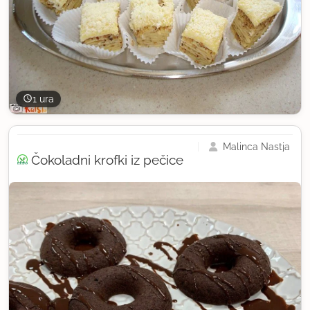
1 ura
Malinca Nastja
Čokoladni krofki iz pečice