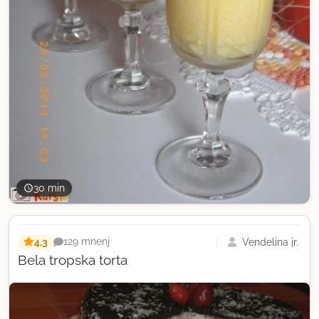
30 min
4,3
Vendelina jr.
129 mnenj
Bela tropska torta