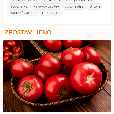
lešnikovo pecivo
vanilijino pecivo
jabolćni kis
jabolcni kis
kakavov zavitek
coko mafini
štruklji
pecivo š sadjem
morska jed
IZPOSTAVLJENO